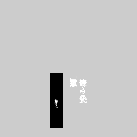
鈴華ゆう子公式FC
参加する