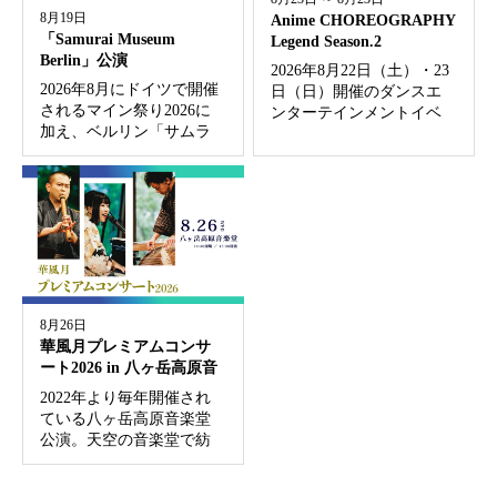
8月19日
Anime CHOREOGRAPHY
「Samurai Museum
Legend Season.2
Berlin」公演
2026年8月22日（土）・23
2026年8月にドイツで開催
日（日）開催のダンスエ
されるマイン祭り2026に
ンターテインメントイベ
加え、ベルリン「サムラ
ント 「Anime
イ・ミュージアム」での
CHOREOGRAPHY Legend
出演も決定いたしまし
Season.2」 にゲスト出演。
た。 「Samurai Museum
公演概要 Anime CHO...
Berlin」 ドイツ・ベルリン
の中心地（ミ...
8月26日
華風月プレミアムコンサ
ート2026 in 八ヶ岳高原音
楽堂
2022年より毎年開催され
ている八ヶ岳高原音楽堂
公演。天空の音楽堂で紡
いできた華風月の夏の風
物詩も、今年で5年目を迎