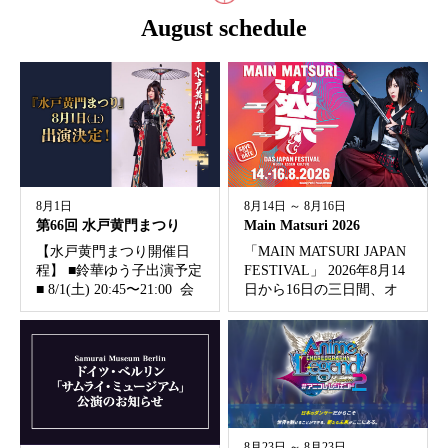
August schedule
8月1日
8月14日 ～ 8月16日
第66回 水戸黄門まつり
Main Matsuri 2026
【水戸黄門まつり開催日
「MAIN MATSURI JAPAN
程】 ■鈴華ゆう子出演予定
FESTIVAL」 2026年8月14
■ 8/1(土) 20:45〜21:00 会
日から16日の三日間、オ
場： 国道50号 南町３丁
ッフェンバッハのBüsing-
目交差点付近 特設ステ
Parkで開催されます。 会
ージ ※他の催事状況によ
場には日本食や和文化関
り開始時刻が早まる場合
連のブースが立ち並...
があります。...
8月23日 ～ 8月23日