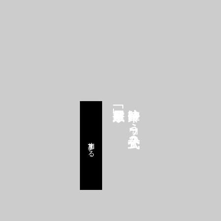
鈴華ゆう子公式FC
参加する