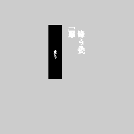
鈴華ゆう子公式FC
参加する