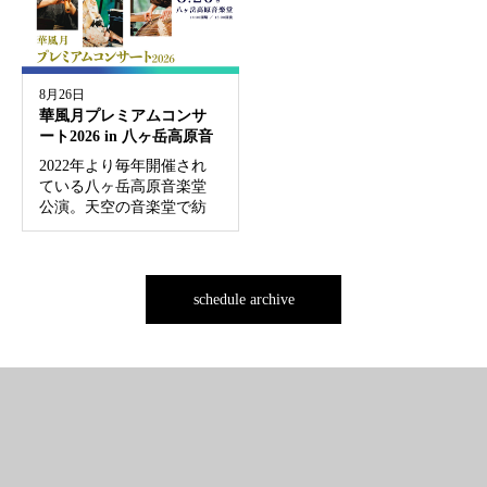
の中心地（ミ...
8月26日
華風月プレミアムコンサ
ート2026 in 八ヶ岳高原音
楽堂
2022年より毎年開催され
ている八ヶ岳高原音楽堂
公演。天空の音楽堂で紡
いできた華風月の夏の風
物詩も、今年で5年目を迎
えます。 華風月の奏でる
音楽と共に、自然に包ま
schedule archive
れた特別な空間で夏の特
別な想い出を—。...