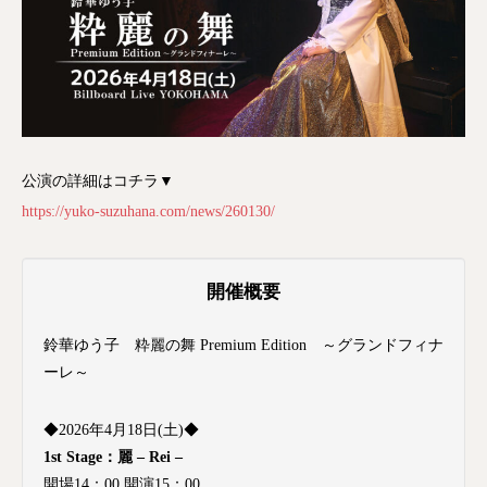
公演の詳細はコチラ▼
https://yuko-suzuhana.com/news/260130/
開催概要
鈴華ゆう子 粋麗の舞 Premium Edition ～グランドフィナ
ーレ～
◆2026年4月18日(土)◆
1st Stage：麗 – Rei –
開場14：00 開演15：00