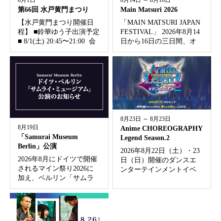
8月1日
8月14日 ～ 8月16日
第66回 水戸黄門まつり
Main Matsuri 2026
【水戸黄門まつり開催日
「MAIN MATSURI JAPAN
程】 ■鈴華ゆう子出演予定
FESTIVAL」 2026年8月14
■ 8/1(土) 20:45〜21:00 会
日から16日の三日間、オ
場： 国道50号 南町３丁
ッフェンバッハのBüsing-
目交差点付近 特設ステ
Parkで開催されます。 会
ージ ※他の催事状況によ
場には日本食や和文化関
り開始時刻が早まる場合
連のブースが立ち並...
があります。...
8月23日 ～ 8月23日
8月19日
Anime CHOREOGRAPHY
「Samurai Museum
Legend Season.2
Berlin」公演
2026年8月22日（土）・23
2026年8月にドイツで開催
日（日）開催のダンスエ
されるマイン祭り2026に
ンターテインメントイベ
加え、ベルリン「サムラ
ント 「Anime
イ・ミュージアム」での
CHOREOGRAPHY Legend
出演も決定いたしまし
Season.2」 にゲスト出演。
た。 「Samurai Museum
公演概要 Anime CHO...
Berlin」 ドイツ・ベルリン