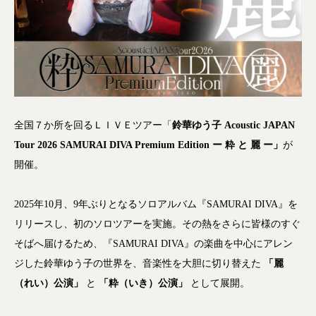
全国７か所を回るＬＩＶＥツアー「
鈴華ゆう子 Acoustic JAPAN
Tour 2026 SAMURAI DIVA Premium Edition ー 粋 と 麗 ー」
が
開催。
2025年10月、9年ぶりとなるソロアルバム『SAMURAI DIVA』を
リリースし、初のソロツアーを実施。その熱をさらに皆様のすぐ
そばへ届けるため、『SAMURAI DIVA』の楽曲を中心にアレン
ジした鈴華ゆう子の世界を、音楽性を大胆に切り替えた
「麗
（れい）公演」
と
「粋（いき）公演」
として展開。