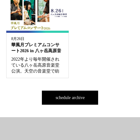
た。 「Samurai Museum
公演概要 Anime CHO...
Berlin」 ドイツ・ベルリン
の中心地（ミ...
8月26日
華風月プレミアムコンサ
ート2026 in 八ヶ岳高原音
楽堂
2022年より毎年開催され
ている八ヶ岳高原音楽堂
公演。天空の音楽堂で紡
いできた華風月の夏の風
物詩も、今年で5年目を迎
えます。 華風月の奏でる
音楽と共に、自然に包ま
schedule archive
れた特別な空間で夏の特
別な想い出を—。...