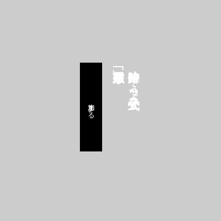
鈴華ゆう子公式FC
参加する