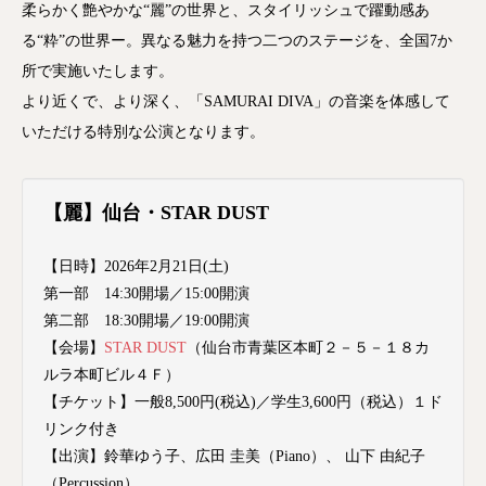
柔らかく艶やかな“麗”の世界と、スタイリッシュで躍動感あ
る“粋”の世界ー。異なる魅力を持つ二つのステージを、全国7か
所で実施いたします。
より近くで、より深く、「SAMURAI DIVA」の音楽を体感して
いただける特別な公演となります。
【麗】仙台・STAR DUST
【日時】2026年2月21日(土)
第一部 14:30開場／15:00開演
第二部 18:30開場／19:00開演
【会場】
STAR DUST
（仙台市青葉区本町２－５－１８カ
ルラ本町ビル４Ｆ）
【チケット】一般8,500円(税込)／学生3,600円（税込）１ド
リンク付き
【出演】鈴華ゆう子、広田 圭美（Piano）、 山下 由紀子
（Percussion）