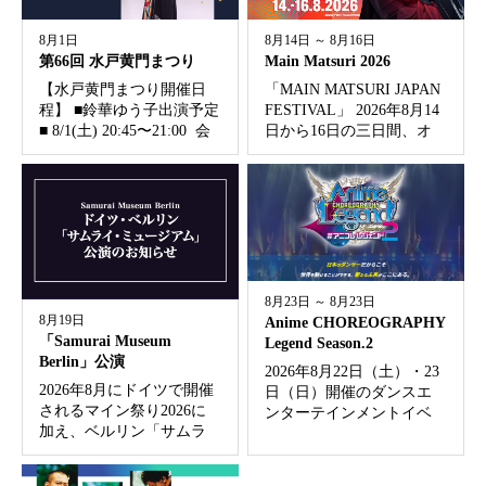
8月1日
8月14日 ～ 8月16日
第66回 水戸黄門まつり
Main Matsuri 2026
【水戸黄門まつり開催日
「MAIN MATSURI JAPAN
程】 ■鈴華ゆう子出演予定
FESTIVAL」 2026年8月14
■ 8/1(土) 20:45〜21:00 会
日から16日の三日間、オ
場： 国道50号 南町３丁
ッフェンバッハのBüsing-
目交差点付近 特設ステ
Parkで開催されます。 会
ージ ※他の催事状況によ
場には日本食や和文化関
り開始時刻が早まる場合
連のブースが立ち並...
があります。...
8月23日 ～ 8月23日
8月19日
Anime CHOREOGRAPHY
「Samurai Museum
Legend Season.2
Berlin」公演
2026年8月22日（土）・23
2026年8月にドイツで開催
日（日）開催のダンスエ
されるマイン祭り2026に
ンターテインメントイベ
加え、ベルリン「サムラ
ント 「Anime
イ・ミュージアム」での
CHOREOGRAPHY Legend
出演も決定いたしまし
Season.2」 にゲスト出演。