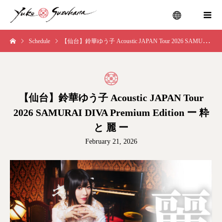
Schedule
【仙台】鈴華ゆう子 Acoustic JAPAN Tour 2026 SAMURAI DIVA Premium Edition ー 粋 と 麗 ー
menu
【仙台】鈴華ゆう子 Acoustic JAPAN Tour
2026 SAMURAI DIVA Premium Edition ー 粋
と 麗 ー
February 21, 2026