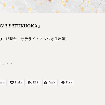
!!!!!!FUKUOKA」
日(火) 15時台 サテライトスタジオ生出演
チラ＞＞
tena
Pocket
RSS
feedly
Pin it