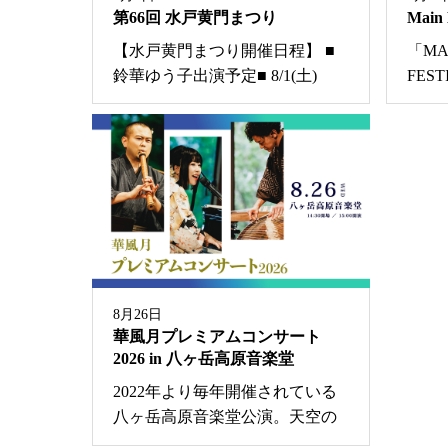
第66回 水戸黄門まつり
Main 
【水戸黄門まつり開催日程】 ■
「MAI
鈴華ゆう子出演予定■ 8/1(土) 20...
FEST
8月26日
華風月プレミアムコンサート
2026 in 八ヶ岳高原音楽堂
2022年より毎年開催されている
八ヶ岳高原音楽堂公演。天空の...