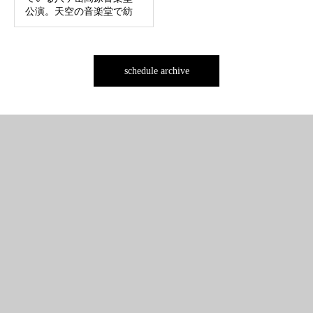
公演。天空の音楽堂で紡
いできた華風月の夏の風
物詩も、今年で5年目を迎
えます。 華風月の奏でる
音楽と共に、自然に包ま
schedule archive
れた特別な空間で夏の特
別な想い出を—。...