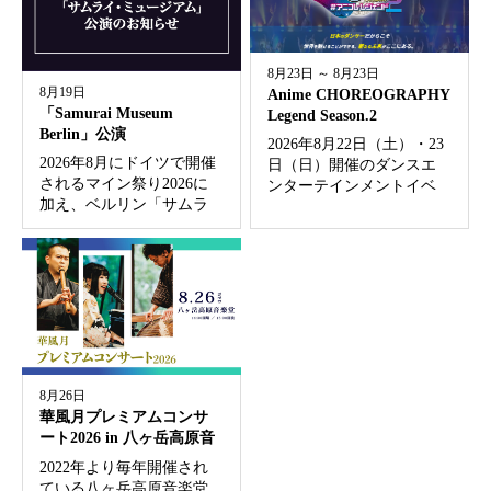
があります。...
8月23日 ～ 8月23日
8月19日
Anime CHOREOGRAPHY
「Samurai Museum
Legend Season.2
Berlin」公演
2026年8月22日（土）・23
2026年8月にドイツで開催
日（日）開催のダンスエ
されるマイン祭り2026に
ンターテインメントイベ
加え、ベルリン「サムラ
ント 「Anime
イ・ミュージアム」での
CHOREOGRAPHY Legend
出演も決定いたしまし
Season.2」 にゲスト出演。
た。 「Samurai Museum
公演概要 Anime CHO...
Berlin」 ドイツ・ベルリン
の中心地（ミ...
8月26日
華風月プレミアムコンサ
ート2026 in 八ヶ岳高原音
楽堂
2022年より毎年開催され
ている八ヶ岳高原音楽堂