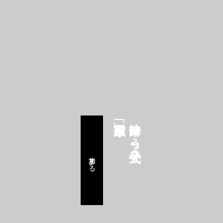
鈴華ゆう子公式FC
参加する