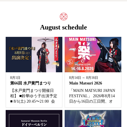
August schedule
8月1日
8月14日 ～ 8月16日
第66回 水戸黄門まつり
Main Matsuri 2026
【水戸黄門まつり開催日
「MAIN MATSURI JAPAN
程】 ■鈴華ゆう子出演予定
FESTIVAL」 2026年8月14
■ 8/1(土) 20:45〜21:00 会
日から16日の三日間、オ
場： 国道50号 南町３丁
ッフェンバッハのBüsing-
目交差点付近 特設ステ
Parkで開催されます。 会
ージ ※他の催事状況によ
場には日本食や和文化関
り開始時刻が早まる場合
連のブースが立ち並...