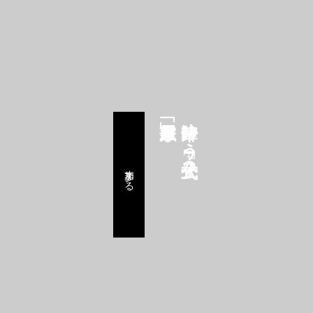
鈴華ゆう子公式FC
参加する