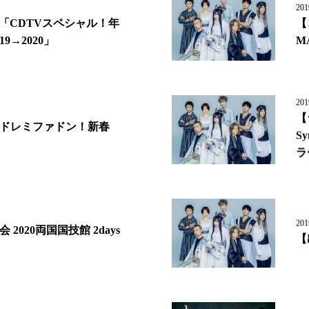
201
「CDTVスペシャル！年
【
9→2020」
M
201
【
ドレミファドン！新春
S
ラ
201
2020両国国技館 2days
【