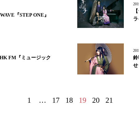
201
【
AVE『STEP ONE』
ラ
201
HK FM『ミュージック
鈴
せ
1
…
17
18
19
20
21