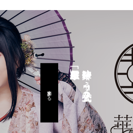
鈴華ゆう子公式FC
参加する