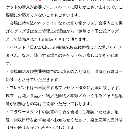
ケットの購入が必要です。スペースに限りがございますので、ご
要望にお応えできないこともございます。
・
会場に持ち込むペンライトなどの光り物グッズ、会場内にて掲
げるグッズ等は安全管理上の理由から「鈴華ゆう子公式グッズ」
として販売されたもののみとさせて頂きます。
・
イベント当日37.5℃以上の発熱があるお客様はご入場いただけ
ません。なお、該当する場合のチケット払い戻しはできかねま
す。
・
会場周辺及び交通機関での出演者の入り待ち、出待ち行為は一
切禁止とさせていただきます。
・
プレゼントは当日設置するプレゼントBOXにお願い致します。
現在、お花／食品／生物／危険物／本類／ぬいぐるみ／その他配
送が困難なもの等はご遠慮いただいております。
・
フラワースタンドの設置の可否を会場にご確認いただき、配
送・回収日時を必ず会場へお知らせください。楽屋花等の受け取
りはお断りさせていただいております。