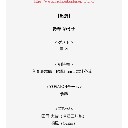
https://www.hachiojibunka.or.jp/icho/
【出演】
鈴華 ゆう子
＜ゲスト＞
亜 沙
＜剣詩舞＞
入倉慶志郎（昭鳳from日本壮心流）
＜YOSAKOIチーム＞
倭奏
＜華Band＞
匹田 大智（津軽三味線）
鳴風（Guitar）