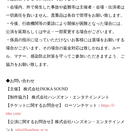
・
会場内、外で発生した事故や盗難等は主催者・会場・出演者は
一切責任を負いません。貴重品は各自で管理をお願い致します。
・
今後、行政機関等の要請により開催が困難となった場合には、
公演を延期もしくは中止・一部変更する場合がございます。
・
係員の指示に従っていただけないお客様には退場をお願いする
場合がございます。その場合の返金対応は致しかねます。ルー
ル、マナー、感染防止対策を守ってご参加いただきますよう、ご
協力をお願い致します。
◆お問い合わせ
【主催】
株式会社INOKA SOUND
【制作協力】 株式会社ハンズオン・エンタテインメント
【チケットに関するお問合せ】
ローソンチケット：
https://l-
tike.com/
【公演に関するお問合せ】
株式会社ハンズオン・エンタテインメ
ント
info@handson.gr.jp