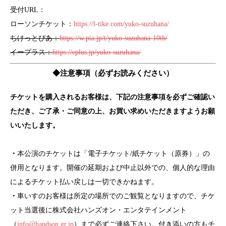
受付URL：
ローソンチケット：
https://l-tike.com/yuko-suzuhana/
ちけっとぴあ：
https://w.pia.jp/t/yuko-suzuhana-10th/
イープラス：
https://eplus.jp/yuko-suzuhana/
◆注意事項（必ずお読みください）
チケットを購入されるお客様は、下記の注意事項を必ずご確認い
ただき、ご了承・ご同意の上、お買い求めいただきますようお願
いいたします。
・
本公演のチケットは「電子チケット/紙チケット（原券）」の
併用となります。開催の延期および中止以外での、個人的な理由
によるチケット払い戻しは一切できかねます。
・
車いすのお客様は所定の場所でのご観覧となりますので、チケ
ット当選後に
株式会社ハンズオン・エンタテインメント
（
info@handson.gr.jp
）
まで必ずご連絡下さい。付き添いの方もチ