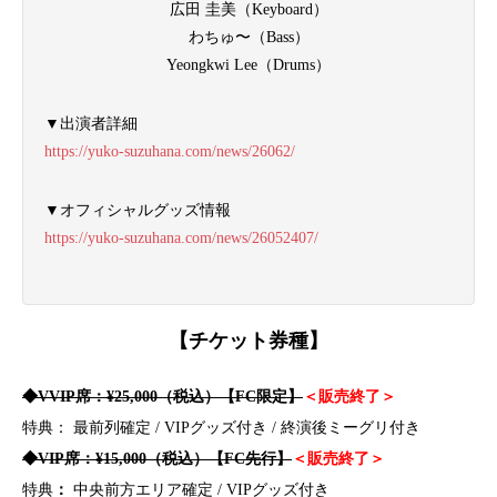
広田 圭美（Keyboard）
わちゅ〜（Bass）
Yeongkwi Lee（Drums）
▼出演者詳細
https://yuko-suzuhana.com/news/26062/
▼オフィシャルグッズ情報
https://yuko-suzuhana.com/news/26052407/
【チケット券種】
◆VVIP席：¥25,000（税込）
【FC限定】
＜販売終了＞
特典：
最前列確定 / VIPグッズ付き / 終演後ミーグリ付き
◆VIP席：¥15,000（税込）【FC先行】
＜販売
終了＞
特典
：
中央前方エリア確定 / VIPグッズ付き