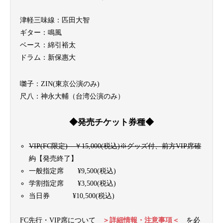
津軽三味線：匹田大智
ギター：鳴風
ベース：綿引裕太
ドラム：新保惠大
囃子：ZIN(東京公演のみ)
尺八：神永大輔（台湾公演のみ）
◆発売チケット券種◆
VIP(FC限定) ￥15,000(税込)※グッズ付、前方VIP席確
約
【発売終了】
一般指定席 ¥9,500(税込)
学割指定席 ¥3,500(税込)
当日券 ¥10,500(税込)
FC先行・VIP席について
＞詳細情報・注意事項＜
を必