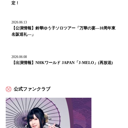
定！
2026.06.13
【公演情報】鈴華ゆう子ソロツアー「万華の宴―10周年東
名阪巡礼―」
2026.06.08
【出演情報】NHKワールド JAPAN「J-MELO」(再放送)
公式ファンクラブ