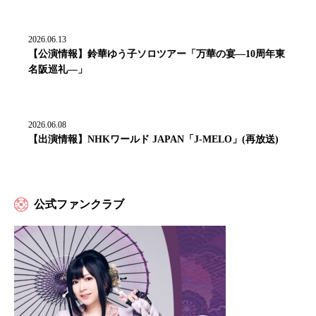
2026.06.13
【公演情報】鈴華ゆう子ソロツアー「万華の宴―10周年東
名阪巡礼―」
2026.06.08
【出演情報】NHKワールド JAPAN「J-MELO」(再放送)
公式ファンクラブ