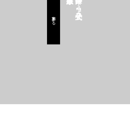
鈴華ゆう子公式FC
参加する