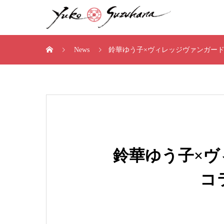
News
鈴華ゆう子×ヴィレッジヴァンガー
鈴華ゆう子×
コ