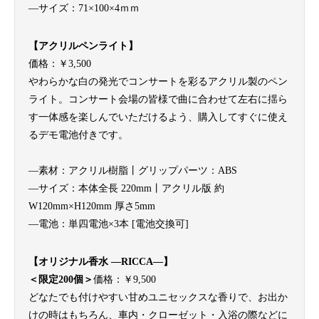
—サイズ：71×100×4ｍｍ
【アクリルペンライト】
価格：￥3,500
やわらかな白の発光でコンサートを彩るアクリル製のペン
ライト。コンサート会場の皆様で曲に合わせて左右に揺ら
す一体感を楽しんでいただけるよう、購入してすぐに使え
るデモ電池付きです。
—素材：アクリル樹脂丨グリップパーツ：ABS
—サイズ：本体全長 220mm丨アクリル版 約
W120mm×H120mm 厚さ5mm
—電池：単四電池×3本 [電池交換可]
【オリジナル香水 —RICCA—】
＜限定200個＞
価格：￥9,500
どなたでも付けやすい甘めユニセックスな香りで、お出か
けの時はもちろん、車内・クローゼット・入浴の際などに