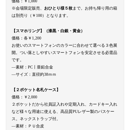
価格：￥1,000
※会場限定販売、
おひとり様５枚
まで。お持ち帰り用の箱
は別売り（￥100）となります。
【ス
マホリング】（漆黒・白銀・黄金）
価格：各￥1,200
お使いのスマートフォンのカラーに合わせて選べる３色展
開。つい落としやすいスマートフォンを安定させる必需品
です。
—素材：PC丨亜鉛合金
—サイズ：直径約38ｍｍ
【２ポケット名札ケース】
価格：￥2,000
２ポケットだから社員証入れや定期入れ、カードキー入れ
など様々な用途に使える、高品質PUレザー製のパスケー
ス。ネックストラップ付。
—素材：ＰＵ合皮