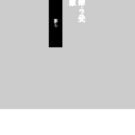
鈴華ゆう子公式FC
参加する