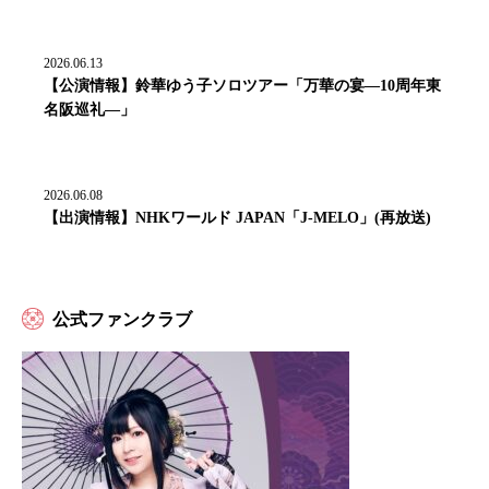
2026.06.13
【公演情報】鈴華ゆう子ソロツアー「万華の宴―10周年東
名阪巡礼―」
2026.06.08
【出演情報】NHKワールド JAPAN「J-MELO」(再放送)
公式ファンクラブ