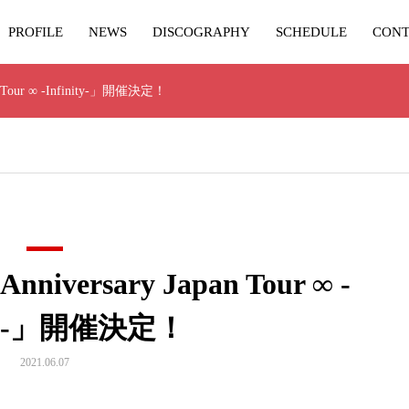
PROFILE
NEWS
DISCOGRAPHY
SCHEDULE
CONT
 Tour ∞ -Infinity-」開催決定！
versary Japan Tour ∞ -
ity-」開催決定！
2021.06.07