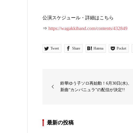
公演スケジュール・詳細はこちら
⇒
https://wagakkiband.com/contents/432849
Tweet
Share
Hatena
Pocket
鈴華ゆう子ソロ再始動！6月30日(水)、
新曲“カンパニュラ”の配信が決定!!
最新の投稿