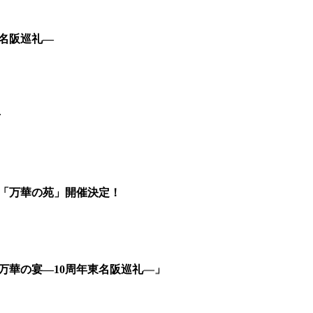
東名阪巡礼―
せ
展「万華の苑」開催決定！
万華の宴―10周年東名阪巡礼―」