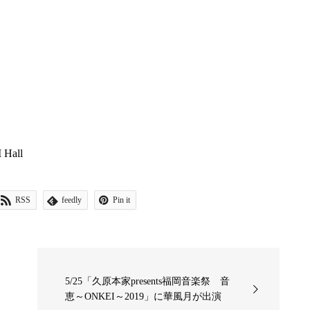
all
RSS
feedly
Pin it
5/25「久原本家presents福岡音楽祭 音
恵～ONKEI～2019」に華風月が出演