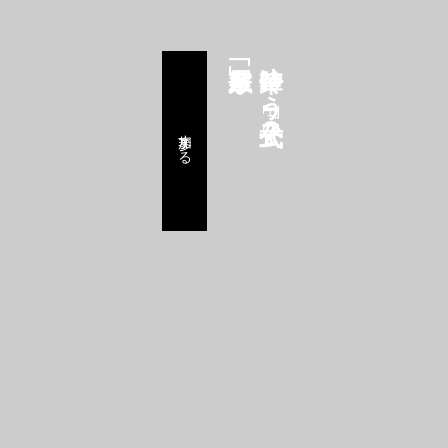
鈴華ゆう子公式FC
参加する