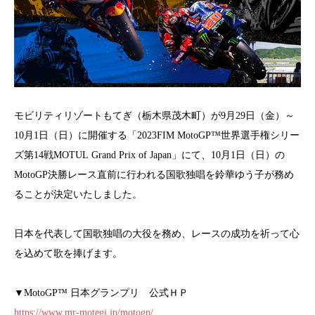
モビリティリゾートもてぎ（栃木県茂木町）が9月29日（金）～
10月1日（日）に開催する「2023FIM MotoGP™世界選手権シリー
ズ第14戦MOTUL Grand Prix of Japan」にて、10月1日（日）の
MotoGP決勝レース直前に行われる国歌独唱を鈴華ゆう子が務め
ることが決定いたしました。
日本を代表して国歌独唱の大役を務め、レースの成功を祈って心
を込めて歌を捧げます。
▼MotoGP™ 日本グランプリ 公式ＨＰ
https://www.mr-motegi.jp/motogp/