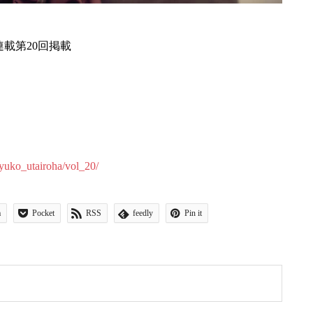
ラム連載第20回掲載
ayuko_utairoha/vol_20/
a
Pocket
RSS
feedly
Pin it