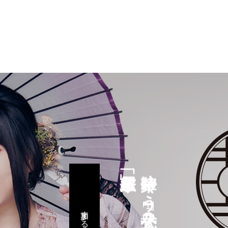
鈴華ゆう子公式FC
参加する