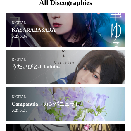
All Discographies
DIGITAL
KASARABASARA
2025.06.08
DIGITAL
うたいびと-Utaibito-
DIGITAL
Campanula（カンパニュラ）
2021.06.30