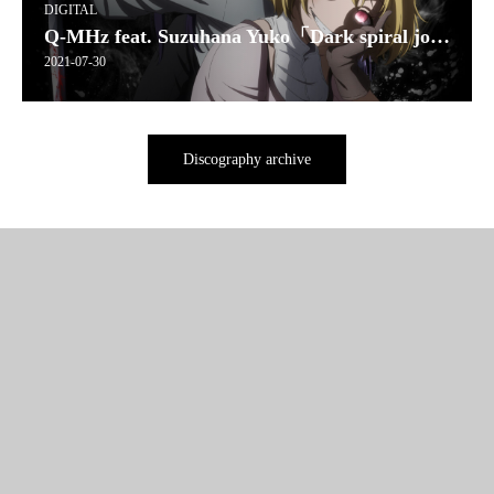
DIGITAL
Q-MHz feat. Suzuhana Yuko「Dark spiral journey」
2021-07-30
Discography archive