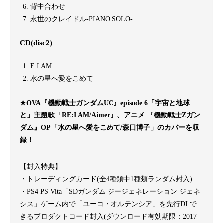
背中合わせ
永世のクレイドル-PIANO SOLO-
CD(disc2)
E:I AM
水の星へ愛をこめて
★OVA『機動戦士ガンダムUC』episode 6「宇宙と地球
と」主題歌「RE:I AM/Aimer」、アニメ 『機動戦士Ζガン
ダム』OP「水の星へ愛をこめて/森口博子」のカバーを収
録！
【封入特典】
・トレーディングカード(全4種類中1種類ランダム封入)
・PS4 PS Vita「SDガンダム ジージェネレーション ジェネ
シス」ゲーム内で「ユーコ・オルテンシア」を先行DLで
きるプロダクトコード封入(ダウンロード有効期限：2017