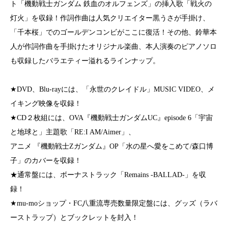
ト「機動戦士ガンダム 鉄血のオルフェンズ」の挿入歌「戦火の
灯火」を収録！作詞作曲は人気クリエイター黒うさが手掛け、
「千本桜」でのゴールデンコンビがここに復活！その他、鈴華本
人が作詞作曲を手掛けたオリジナル楽曲、本人演奏のピアノソロ
も収録したバラエティー溢れるラインナップ。
★DVD、Blu-rayには、「永世のクレイドル」MUSIC VIDEO、メ
イキング映像を収録！
★CD２枚組には、OVA『機動戦士ガンダムUC』episode 6「宇宙
と地球と」主題歌「RE:I AM/Aimer」、
アニメ 『機動戦士Ζガンダム』OP「水の星へ愛をこめて/森口博
子」のカバーを収録！
★通常盤には、ボーナストラック「Remains -BALLAD-」を収
録！
★mu-moショップ・FC八重流専売数量限定盤には、グッズ（ラバ
ーストラップ）とブックレットを封入！